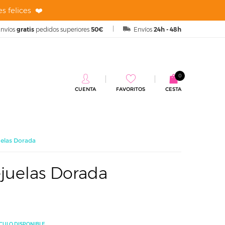
s felices ❤️
nvíos
gratis
pedidos superiores
50€
Envíos
24h - 48h
0
CUENTA
FAVORITOS
CESTA
uelas Dorada
ejuelas Dorada
CULO DISPONIBLE