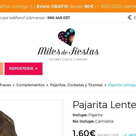
años contigo ⭐ |
Envío GRATIS
desde
50€
| + 500.000 cliente
o por teléfono? ¡Llámanos! -
966 449 037
E
REPOSTERÍA
fraces
Complementos
Pajaritas, Corbatas y Tirantes
Pajarita Lentej
Pajarita Lent
Incluye:
Pajarita
No Incluye:
Camiseta
1,60
€
IVA INCLUIDO
ARTÍ