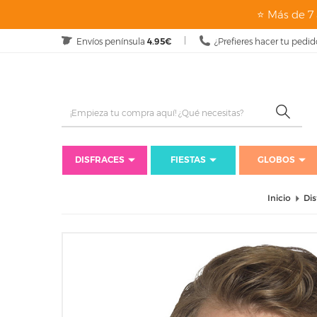
⭐ Más de 7 
Envíos península
4.95€
¿Prefieres hacer tu pedid
DISFRACES
FIESTAS
GLOBOS
Inicio
Dis