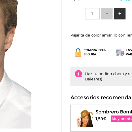
Pajarita de color amarillo con l
COMPRA 100%
ENV
SEGURA
PAR
Haz tu pedido ahora y rec
Baleares)
Accesorios recomenda
Sombrero Bomb
1,59€
Muy pront