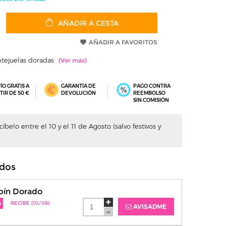
AÑADIR A CESTA
AÑADIR A FAVORITOS
entejuelas doradas
ÍO GRATIS A
GARANTÍA DE
PAGO CONTRA
TIR DE 50 €
DEVOLUCIÓN
REEMBOLSO
SIN COMISIÓN
íbelo entre el 10 y el 11 de Agosto (salvo festivos y
dos
ín Dorado
o
RECIBE (10/08)
AVISADME