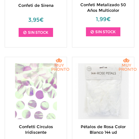
Confeti Metalizado 50
Confeti de Sirena
Años Multicolor
1,99€
3,95€
SIN STOCK
SIN STOCK
MUY
MUY
PRONTO
PRONTO
Confetti Círculos
Pétalos de Rosa Color
Iridiscente
Blanco 144 ud