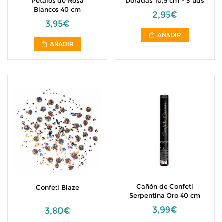
Pétalos de Rosa
Doradas 10,5 cm - 3 uds
Blancos 40 cm
2,95€
3,95€
AÑADIR
AÑADIR
Cañón de Confeti
Confeti Blaze
Serpentina Oro 40 cm
3,99€
3,80€