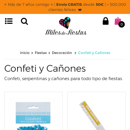
page: listado
⭐ Más de 7 años contigo ⭐ |
Envío GRATIS
desde
50€
| + 500.000
clientes felices ❤️
0
Inicio
Fiestas
Decoración
Confeti y Cañones
Confeti y Cañones
Confeti, serpentinas y cañones para todo tipo de fiestas