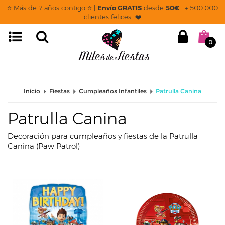
page: listado
⭐ Más de 7 años contigo ⭐ |
Envío GRATIS
desde
50€
| + 500.000
clientes felices ❤️
0
Inicio
Fiestas
Cumpleaños Infantiles
Patrulla Canina
Patrulla Canina
Decoración para cumpleaños y fiestas de la Patrulla
Canina (Paw Patrol)