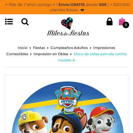
⭐ Más de 7 años contigo ⭐ |
Envío GRATIS
desde
50€
| + 500.000
clientes felices ❤️
0
Inicio
Fiestas
Cumpleaños Adultos
Impresiones
Comestibles
Impresión en Oblea
Disco de oblea patrulla canina
modelo A