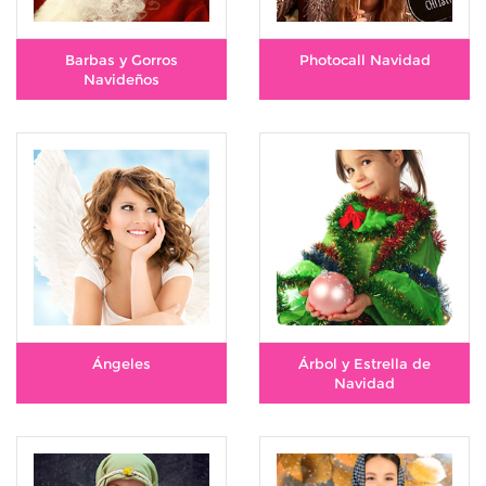
Barbas y Gorros
Photocall Navidad
Navideños
Ángeles
Árbol y Estrella de
Navidad