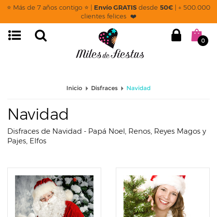
page: categoria
⭐ Más de 7 años contigo ⭐ |
Envío GRATIS
desde
50€
| + 500.000
clientes felices ❤️
0
Inicio
Disfraces
Navidad
Navidad
Disfraces de Navidad - Papá Noel, Renos, Reyes Magos y
Pajes, Elfos