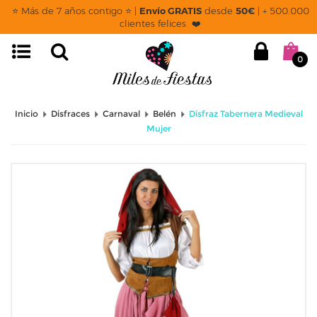
⭐ Más de 7 años contigo ⭐ |
Envío GRATIS
desde
50€
| + 500.000
clientes felices ❤️
0
Inicio
Disfraces
Carnaval
Belén
Disfraz Tabernera Medieval
Mujer