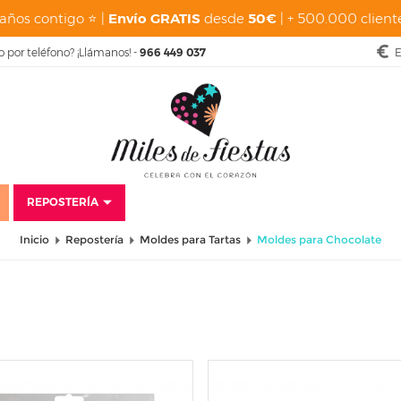
años contigo ⭐ |
Envío GRATIS
desde
50€
| + 500.000 cliente
o por teléfono? ¡Llámanos! -
966 449 037
E
REPOSTERÍA
Inicio
Repostería
Moldes para Tartas
Moldes para Chocolate