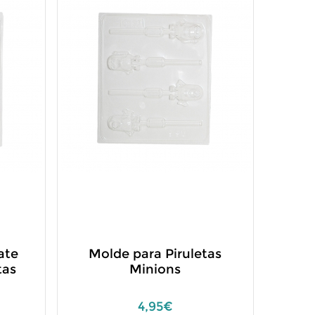
ate
Molde para Piruletas
tas
Minions
4,95€