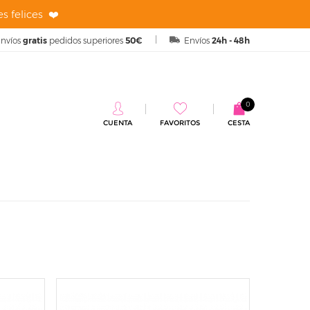
s felices ❤️
nvíos
gratis
pedidos superiores
50€
Envíos
24h - 48h
0
CUENTA
FAVORITOS
CESTA