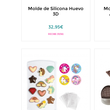
Molde de Silicona Huevo
Mo
3D
32,95€
RECIBE (11/08)