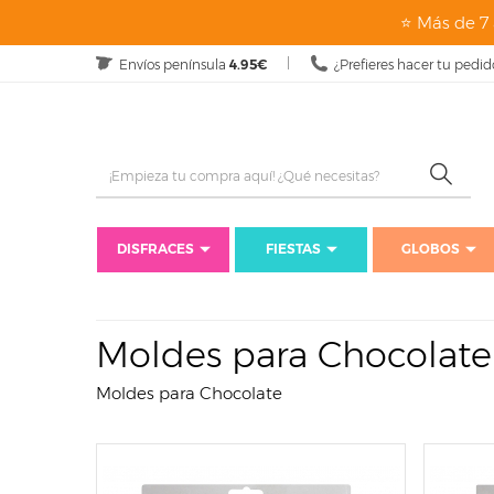
page: listado
⭐ Más de 7 
Envíos península
4.95€
¿Prefieres hacer tu pedid
DISFRACES
FIESTAS
GLOBOS
Moldes para Chocolate
Moldes para Chocolate