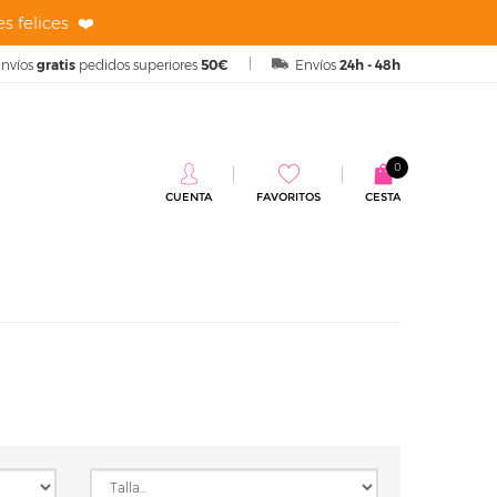
s felices ❤️
nvíos
gratis
pedidos superiores
50€
Envíos
24h - 48h
0
CUENTA
FAVORITOS
CESTA