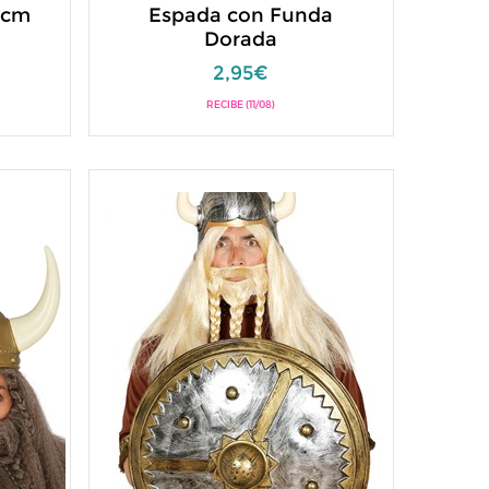
 cm
Espada con Funda
Dorada
2,95€
RECIBE (11/08)