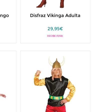
ingo
Disfraz Vikinga Adulta
29,95€
RECIBE (11/08)