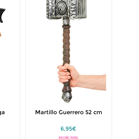
ga
Martillo Guerrero 52 cm
6,95€
RECIBE (11/08)