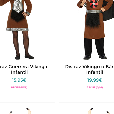
fraz Guerrera Vikinga
Disfraz Vikingo o Bá
Infantil
Infantil
15,95€
19,99€
RECIBE (11/08)
RECIBE (11/08)