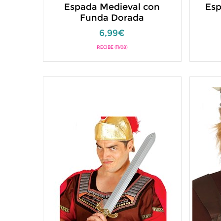
Espada Medieval con
Esp
Funda Dorada
6,99€
RECIBE (11/08)