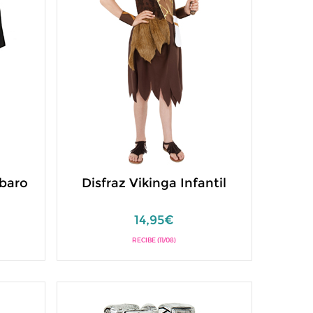
rbaro
Disfraz Vikinga Infantil
14,95€
RECIBE (11/08)