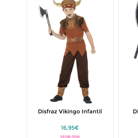
Disfraz Vikingo Infantil
D
16,95€
RECIBE (11/08)