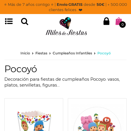
page: listado
⭐ Más de 7 años contigo ⭐ |
Envío GRATIS
desde
50€
| + 500.000
clientes felices ❤️
0
Inicio
Fiestas
Cumpleaños Infantiles
Pocoyó
Pocoyó
Decoración para fiestas de cumpleaños Pocoyo: vasos,
platos, servilletas, figuras...