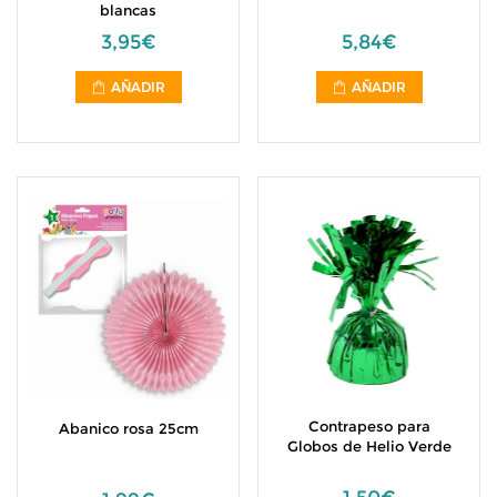
blancas
3,95€
5,84€
AÑADIR
AÑADIR
Contrapeso para
Abanico rosa 25cm
Globos de Helio Verde