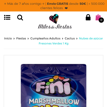
⭐ Más de 7 años contigo ⭐ |
Envío GRATIS
desde
50€
| + 500.000
clientes felices ❤️
0
Inicio
Fiestas
Cumpleaños Adultos
Cactus
Nubes de azúcar
Fresones Verdes 1 Kg