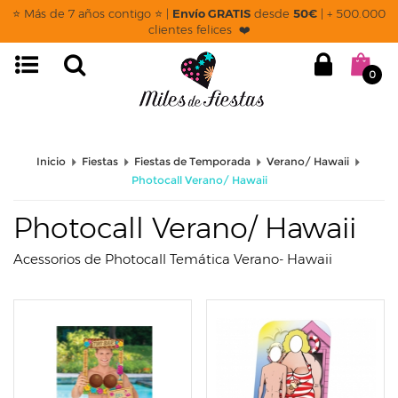
page: listado
⭐ Más de 7 años contigo ⭐ |
Envío GRATIS
desde
50€
| + 500.000
clientes felices ❤️
0
Inicio
Fiestas
Fiestas de Temporada
Verano/ Hawaii
Photocall Verano/ Hawaii
Photocall Verano/ Hawaii
Acessorios de Photocall Temática Verano- Hawaii