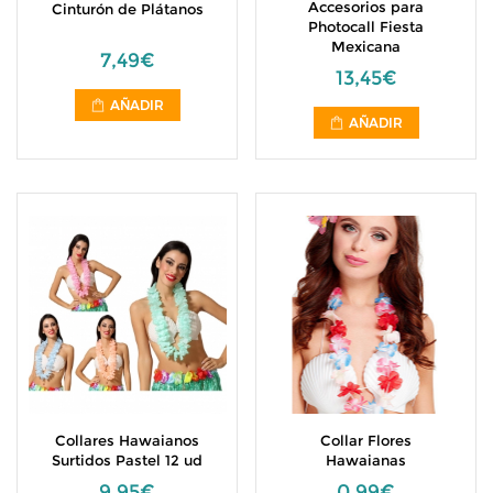
Accesorios para
Cinturón de Plátanos
Photocall Fiesta
Mexicana
7,49€
13,45€
AÑADIR
AÑADIR
Collares Hawaianos
Collar Flores
Surtidos Pastel 12 ud
Hawaianas
9,95€
0,99€