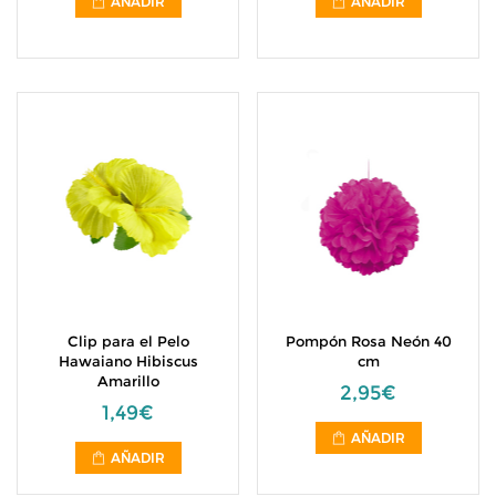
AÑADIR
AÑADIR
Clip para el Pelo
Pompón Rosa Neón 40
Hawaiano Hibiscus
cm
Amarillo
2,95€
1,49€
AÑADIR
AÑADIR