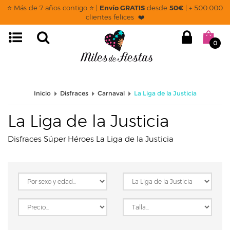
page: listado
⭐ Más de 7 años contigo ⭐ |
Envío GRATIS
desde
50€
| + 500.000
clientes felices ❤️
0
Inicio
Disfraces
Carnaval
La Liga de la Justicia
La Liga de la Justicia
Disfraces Súper Héroes La Liga de la Justicia