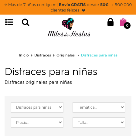
page: listado
⭐ Más de 7 años contigo ⭐ |
Envío GRATIS
desde
50€
| + 500.000
clientes felices ❤️
0
Inicio
Disfraces
Originales
Disfraces para niñas
Disfraces para niñas
Disfraces originales para niñas