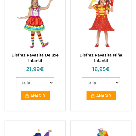
Disfraz Payasita Deluxe
Disfraz Payasita Niña
Infantil
Infantil
21,99€
16,95€
AÑADIR
AÑADIR