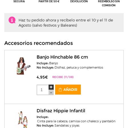
SEGURA
PARTIR DE 50 €
DEVOLUCIÓN
REEMBOLSO SIN
COMISIÓN
Haz tu pedido ahora y recíbelo entre el 10 y el 11 de
Agosto (salvo festivos y Baleares)
Accesorios recomendados
Banjo Hinchable 86 cm
Incluye:
Banjo
No Incluye:
Disfraz, peluca y complementos
4,95€
RECIBE (11/08)
AÑADIR
Disfraz Hippie Infantil
Incluye:
Cinta para la cabeza, camisa con chaleco y pantalón
No Incluye:
Sandalias y joyas