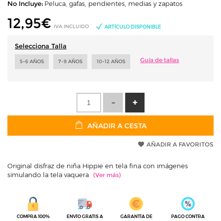
No Incluye:
Peluca, gafas, pendientes, medias y zapatos
12,95
€
IVA INCLUIDO
ARTÍCULO DISPONIBLE
Selecciona Talla
Guía de tallas
5-6 AÑOS
7-9 AÑOS
10-12 AÑOS
AÑADIR A CESTA
AÑADIR A FAVORITOS
Original disfraz de niña Hippie en tela fina con imágenes
simulando la tela vaquera
COMPRA 100%
ENVÍO GRATIS A
GARANTÍA DE
PAGO CONTRA