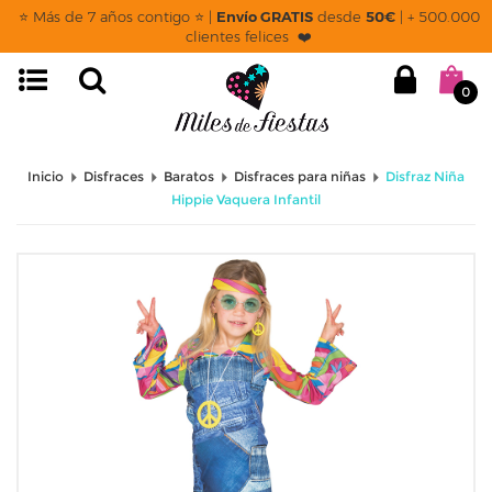
⭐ Más de 7 años contigo ⭐ |
Envío GRATIS
desde
50€
| + 500.000
clientes felices ❤️
0
Inicio
Disfraces
Baratos
Disfraces para niñas
Disfraz Niña
Hippie Vaquera Infantil