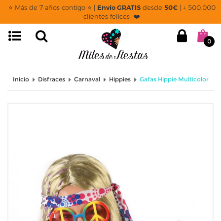
⭐ Más de 7 años contigo ⭐ |
Envío GRATIS
desde
50€
| + 500.000
clientes felices ❤️
0
Inicio
Disfraces
Carnaval
Hippies
Gafas Hippie Multicolor