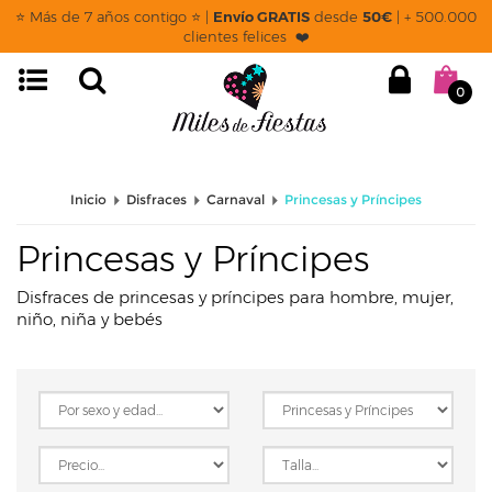
page: listado
⭐ Más de 7 años contigo ⭐ |
Envío GRATIS
desde
50€
| + 500.000
clientes felices ❤️
0
Inicio
Disfraces
Carnaval
Princesas y Príncipes
Princesas y Príncipes
Disfraces de princesas y príncipes para hombre, mujer,
niño, niña y bebés