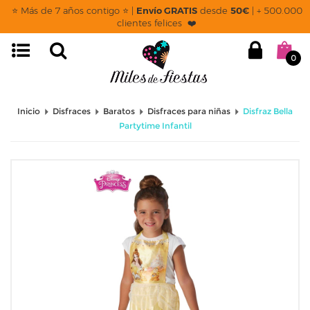
⭐ Más de 7 años contigo ⭐ |
Envío GRATIS
desde
50€
| + 500.000
clientes felices ❤️
0
Inicio
Disfraces
Baratos
Disfraces para niñas
Disfraz Bella
Partytime Infantil