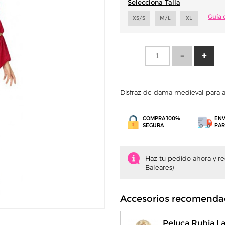
Selecciona Talla
Guía d
XS/S
M/L
XL
Disfraz de dama medieval para 
COMPRA 100%
ENV
SEGURA
PAR
Haz tu pedido ahora y recí
Baleares)
Accesorios recomenda
Peluca Rubia L