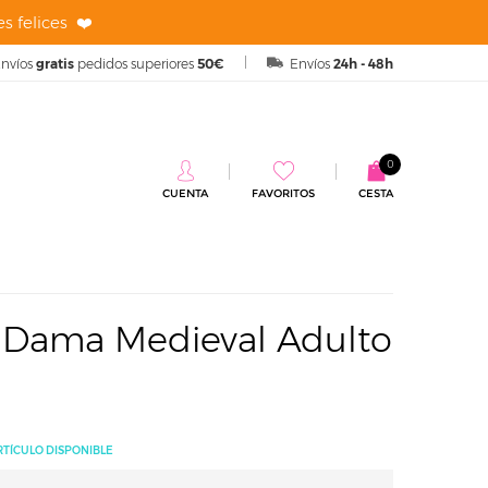
s felices ❤️
nvíos
gratis
pedidos superiores
50€
Envíos
24h - 48h
0
CUENTA
FAVORITOS
CESTA
al Adulto
r Dama Medieval Adulto
RTÍCULO DISPONIBLE