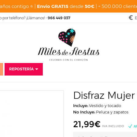
años contigo ⭐ |
Envío GRATIS
desde
50€
| + 500.000 cliente
o por teléfono? ¡Llámanos! -
966 449 037
E
REPOSTERÍA
Disfraces
Carnaval
Disfraces para mujer
Disfraz Mujer Dama Mediev
Disfraz Muje
Incluye:
Vestido y tocado
No Incluye:
Peluca y zapatos
21,99
€
IVA INCLUIDO
A