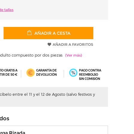
e tallas
AÑADIR A CESTA
AÑADIR A FAVORITOS
adulto compuesto por dos piezas
ÍO GRATIS A
GARANTÍA DE
PAGO CONTRA
TIR DE 50 €
DEVOLUCIÓN
REEMBOLSO
SIN COMISIÓN
belo entre el 11 y el 12 de Agosto (salvo festivos y
dos
arga Rizada