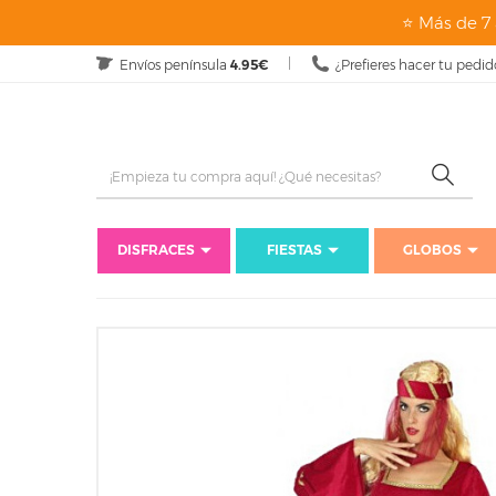
⭐ Más de 7 
Envíos península
4.95€
¿Prefieres hacer tu pedid
DISFRACES
FIESTAS
GLOBOS
Inicio