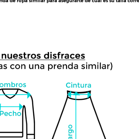
da de ropa similar para asegurarte de cuál es su talla corre