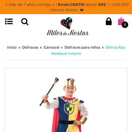
⭐ Más de 7 años contigo ⭐ |
Envío GRATIS
desde
50€
| + 500.000
clientes felices ❤️
0
Inicio
Disfraces
Carnaval
Disfraces para niños
Disfraz Rey
Medieval Infantil