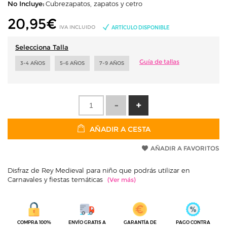
No Incluye:
Cubrezapatos, zapatos y cetro
20,95
€
IVA INCLUIDO
ARTÍCULO DISPONIBLE
Selecciona Talla
Guía de tallas
3-4 AÑOS
5-6 AÑOS
7-9 AÑOS
AÑADIR A CESTA
AÑADIR A FAVORITOS
Disfraz de Rey Medieval para niño que podrás utilizar en
Carnavales y fiestas temáticas
COMPRA 100%
ENVÍO GRATIS A
GARANTÍA DE
PAGO CONTRA