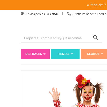
⭐ Más de 7 
Envíos península
4.95€
¿Prefieres hacer tu pedid
DISFRACES
FIESTAS
GLOBOS
I