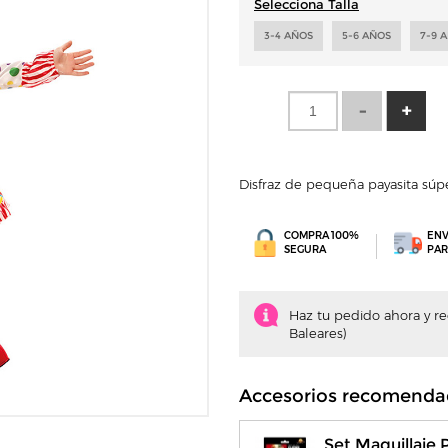
Selecciona Talla
3-4 AÑOS
5-6 AÑOS
7-9 
Disfraz de pequeña payasita súpe
COMPRA 100%
ENV
SEGURA
PAR
Haz tu pedido ahora y recí
Baleares)
Accesorios recomenda
Set Maquillaje 