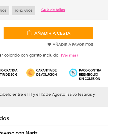
Guía de tallas
AÑOS
10-12 AÑOS
AÑADIR A CESTA
AÑADIR A FAVORITOS
r colorido con gorrito incluido
ÍO GRATIS A
GARANTÍA DE
PAGO CONTRA
TIR DE 50 €
DEVOLUCIÓN
REEMBOLSO
SIN COMISIÓN
belo entre el 11 y el 12 de Agosto (salvo festivos y
dos
Payaso con Nariz