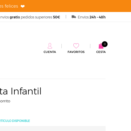
s felices ❤️
nvíos
gratis
pedidos superiores
50€
Envíos
24h - 48h
0
CUENTA
FAVORITOS
CESTA
il
ta Infantil
orrito
RTÍCULO DISPONIBLE