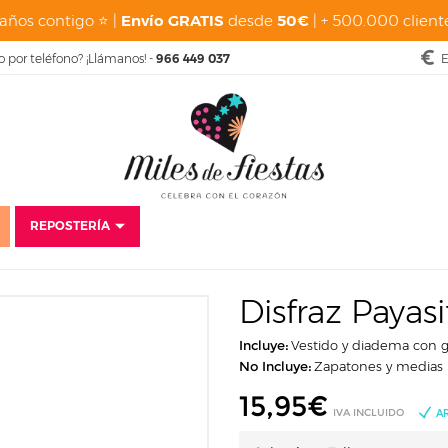
años contigo ⭐ |
Envío GRATIS
desde
50€
| + 500.000 cliente
o por teléfono? ¡Llámanos! -
966 449 037
E
REPOSTERÍA
nicio
Disfraces
Baratos
Disfraces para niñas
Disfraz Payasita Infant
Disfraz Payasi
Incluye:
Vestido y diadema con g
No Incluye:
Zapatones y medias
15,95
€
IVA INCLUIDO
A