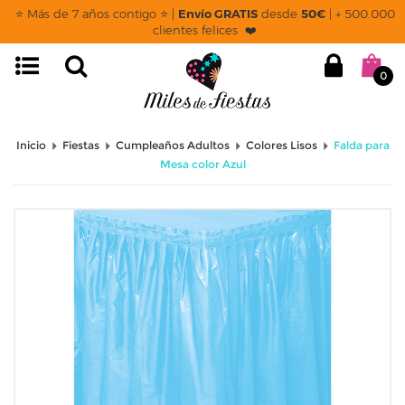
⭐ Más de 7 años contigo ⭐ |
Envío GRATIS
desde
50€
| + 500.000
clientes felices ❤️
0
Inicio
Fiestas
Cumpleaños Adultos
Colores Lisos
Falda para
Mesa color Azul