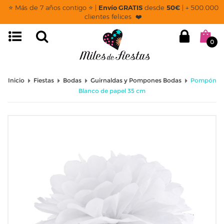
⭐ Más de 7 años contigo ⭐ |
Envío GRATIS
desde
50€
| + 500.000
clientes felices ❤️
0
Inicio
Fiestas
Bodas
Guirnaldas y Pompones Bodas
Pompón
Blanco de papel 35 cm