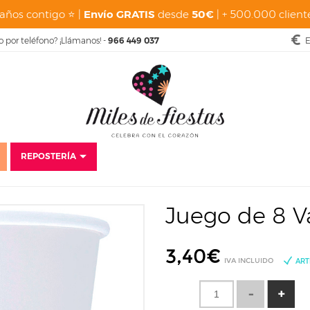
años contigo ⭐ |
Envío GRATIS
desde
50€
| + 500.000 cliente
o por teléfono? ¡Llámanos! -
966 449 037
E
REPOSTERÍA
nicio
Fiestas
Cumpleaños Adultos
Cactus
Juego de 8 Vasos Blanc
Juego de 8 V
3,40
€
IVA INCLUIDO
ART