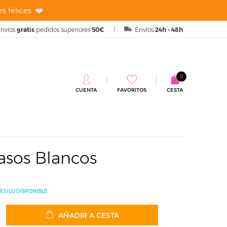
s felices ❤️
nvíos
gratis
pedidos superiores
50€
Envíos
24h - 48h
0
CUENTA
FAVORITOS
CESTA
os
asos Blancos
ÍCULO DISPONIBLE
AÑADIR A CESTA