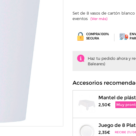
Set de 8 vasos de cartón blanco
eventos
COMPRA 100%
ENV
SEGURA
PAR
Haz tu pedido ahora y recí
Baleares)
Accesorios recomenda
Mantel de plást
2,50€
Muy pront
Juego de 8 Plat
2,35€
RECIBE (11/08