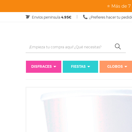
⭐ Más de 7 
Envíos península
4.95€
¿Prefieres hacer tu pedid
DISFRACES
FIESTAS
GLOBOS
I