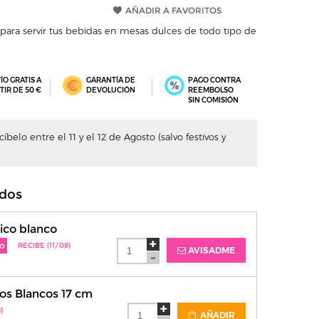
AÑADIR A FAVORITOS
 para servir tus bebidas en mesas dulces de todo tipo de
ÍO GRATIS A
GARANTÍA DE
PAGO CONTRA
TIR DE 50 €
DEVOLUCIÓN
REEMBOLSO
SIN COMISIÓN
belo entre el 11 y el 12 de Agosto (salvo festivos y
dos
ico blanco
o
RECIBE (11/08)
AVISADME
os Blancos 17 cm
)
AÑADIR