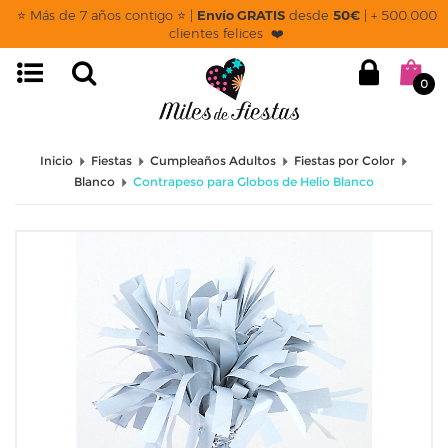
⭐ Más de 7 años contigo ⭐ |
Envío GRATIS
desde
50€
| + 500.000
clientes felices ❤️
0
Inicio
Fiestas
Cumpleaños Adultos
Fiestas por Color
Blanco
Contrapeso para Globos de Helio Blanco