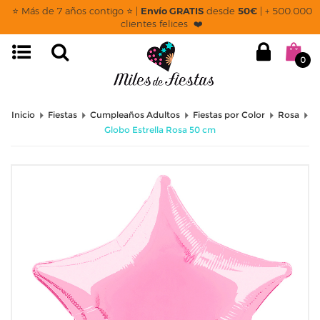
⭐ Más de 7 años contigo ⭐ |
Envío GRATIS
desde
50€
| + 500.000
clientes felices ❤️
0
Inicio
Fiestas
Cumpleaños Adultos
Fiestas por Color
Rosa
Globo Estrella Rosa 50 cm