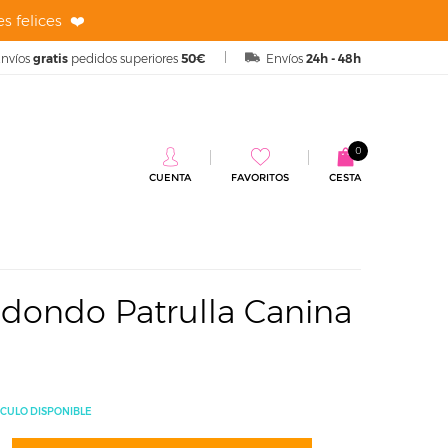
s felices ❤️
nvíos
gratis
pedidos superiores
50€
Envíos
24h - 48h
0
CUENTA
FAVORITOS
CESTA
a Canina 43 cm
edondo Patrulla Canina
ÍCULO DISPONIBLE