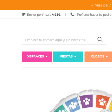
⭐ Más de 7 
Envíos península
4.95€
¿Prefieres hacer tu pedid
DISFRACES
FIESTAS
GLOBOS
Inicio
Fiesta