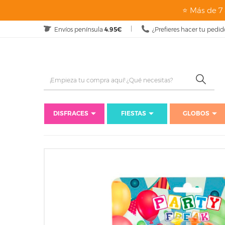
⭐ Más de 7 
Envíos península
4.95€
¿Prefieres hacer tu pedid
DISFRACES
FIESTAS
GLOBOS
Inicio
Fiestas