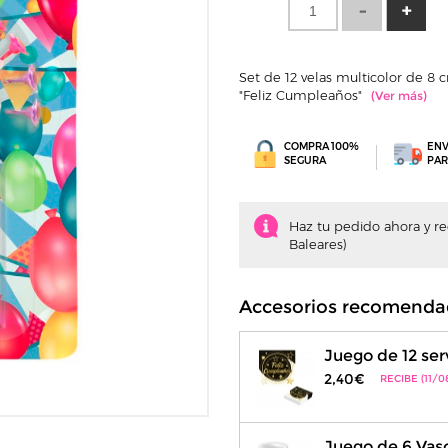
Set de 12 velas multicolor de 8 
"Feliz Cumpleaños"
COMPRA 100%
ENV
SEGURA
PAR
Haz tu pedido ahora y recí
Baleares)
Accesorios recomenda
Juego de 12 ser
2,40€
RECIBE (11/0
Juego de 6 Vas