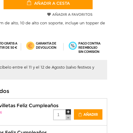
AÑADIR A CESTA
AÑADIR A FAVORITOS
cm de alto, 10 de alto con soporte, incluye un topper de
ÍO GRATIS A
GARANTÍA DE
PAGO CONTRA
TIR DE 50 €
DEVOLUCIÓN
REEMBOLSO
SIN COMISIÓN
belo entre el 11 y el 12 de Agosto (salvo festivos y
dos
villetas Feliz Cumpleaños
8)
AÑADIR
os Feliz Cumpleaños