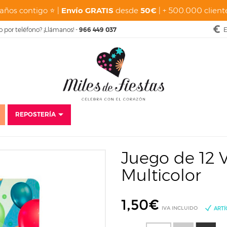
años contigo ⭐ |
Envío GRATIS
desde
50€
| + 500.000 cliente
o por teléfono? ¡Llámanos! -
966 449 037
E
REPOSTERÍA
Cumpleaños Adultos
18 Cumpleaños
Juego de 12 Velas Feliz Cumpl
Juego de 12 
Multicolor
1,50
€
IVA INCLUIDO
ARTÍ