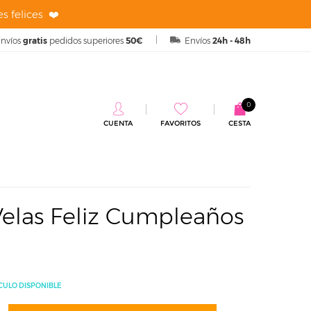
s felices ❤️
nvíos
gratis
pedidos superiores
50€
Envíos
24h - 48h
0
CUENTA
FAVORITOS
CESTA
eaños Multicolor
Velas Feliz Cumpleaños
CULO DISPONIBLE