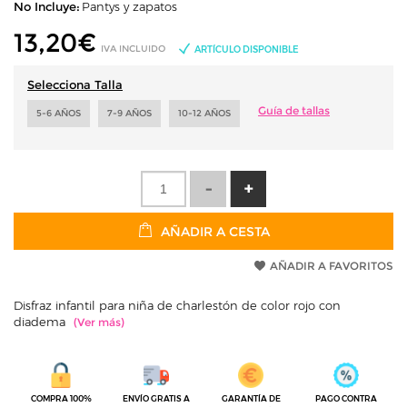
No Incluye:
Pantys y zapatos
13,20
€
IVA INCLUIDO
ARTÍCULO DISPONIBLE
Selecciona Talla
Guía de tallas
5-6 AÑOS
7-9 AÑOS
10-12 AÑOS
AÑADIR A CESTA
AÑADIR A FAVORITOS
Disfraz infantil para niña de charlestón de color rojo con
diadema
COMPRA 100%
ENVÍO GRATIS A
GARANTÍA DE
PAGO CONTRA