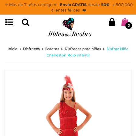
⭐ Más de 7 años contigo ⭐ |
Envío GRATIS
desde
50€
| + 500.000
clientes felices ❤️
0
Inicio
Disfraces
Baratos
Disfraces para niñas
Disfraz Niña
Charlestón Rojo infantil