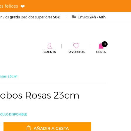
s felices ❤️
nvíos
gratis
pedidos superiores
50€
Envíos
24h - 48h
0
CUENTA
FAVORITOS
CESTA
osas 23cm
lobos Rosas 23cm
ÍCULO DISPONIBLE
AÑADIR A CESTA