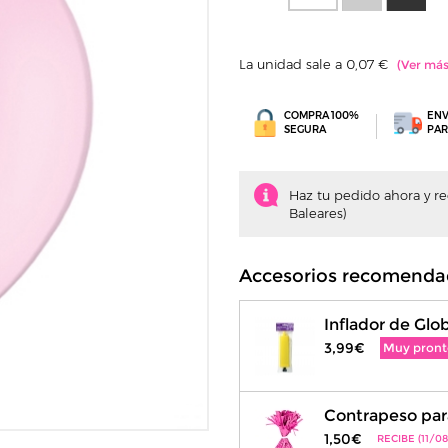
La unidad sale a 0,07 €
COMPRA 100%
ENV
SEGURA
PAR
Haz tu pedido ahora y rec
Baleares)
Accesorios recomenda
Inflador de Glo
3,99€
Muy pront
Contrapeso para
1,50€
RECIBE (11/08