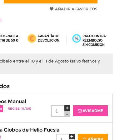
AÑADIR A FAVORITOS
ÍO GRATIS A
GARANTÍA DE
PAGO CONTRA
TIR DE 50 €
DEVOLUCIÓN
REEMBOLSO
SIN COMISIÓN
íbelo entre el 10 y el 11 de Agosto (salvo festivos y
dos
bos Manual
o
RECIBE (11/08)
AVISADME
 Globos de Helio Fucsia
)
AÑADIR