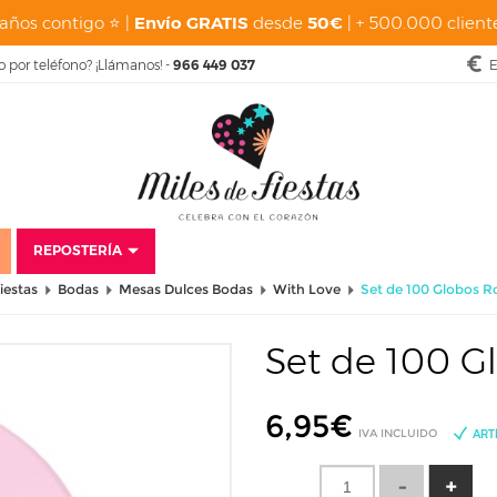
años contigo ⭐ |
Envío GRATIS
desde
50€
| + 500.000 cliente
o por teléfono? ¡Llámanos! -
966 449 037
E
REPOSTERÍA
iestas
Bodas
Mesas Dulces Bodas
With Love
Set de 100 Globos R
Set de 100 G
6,95
€
IVA INCLUIDO
ART