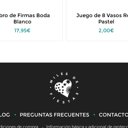
ibro de Firmas Boda
Juego de 8 Vasos R
Blanco
Pastel
17,95€
2,00€
LOG
PREGUNTAS FRECUENTES
CONTACT
diciones de compra
Información básica y adicional de protec