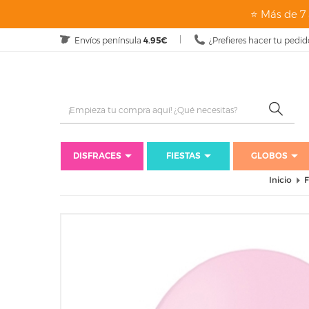
⭐ Más de 7 
Envíos península
4.95€
¿Prefieres hacer tu pedid
DISFRACES
FIESTAS
GLOBOS
Inicio
F