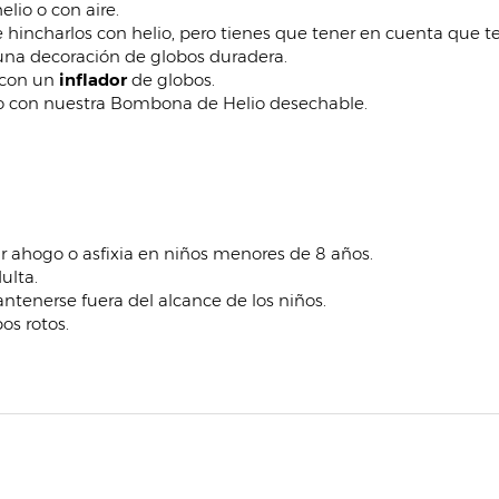
lio o con aire.
e hincharlos con helio, pero tienes que tener en cuenta que t
 una decoración de globos duradera.
o con un
inflador
de globos.
mo con nuestra Bombona de Helio desechable.
ar ahogo o asfixia en niños menores de 8 años.
ulta.
antenerse fuera del alcance de los niños.
s rotos.