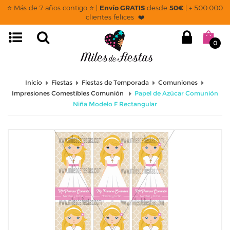
⭐ Más de 7 años contigo ⭐ |
Envío GRATIS
desde
50€
| + 500.000
clientes felices ❤️
0
Inicio
Fiestas
Fiestas de Temporada
Comuniones
Impresiones Comestibles Comunión
Papel de Azúcar Comunión
Niña Modelo F Rectangular