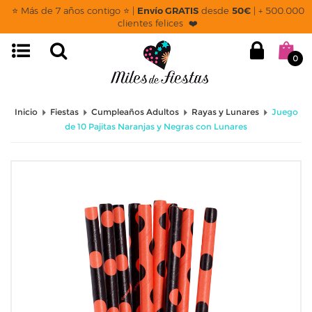
⭐ Más de 7 años contigo ⭐ |
Envío GRATIS
desde
50€
| + 500.000
clientes felices ❤️
0
Inicio
Fiestas
Cumpleaños Adultos
Rayas y Lunares
Juego
de 10 Pajitas Naranjas y Negras con Lunares