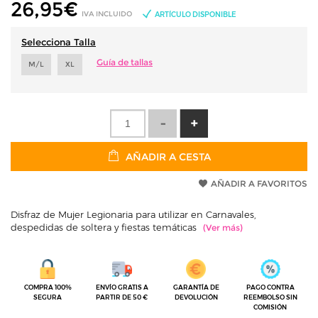
26,95
€
IVA INCLUIDO
ARTÍCULO DISPONIBLE
Selecciona Talla
Guía de tallas
M/L
XL
AÑADIR A CESTA
AÑADIR A FAVORITOS
Disfraz de Mujer Legionaria para utilizar en Carnavales,
despedidas de soltera y fiestas temáticas
COMPRA 100%
ENVÍO GRATIS A
GARANTÍA DE
PAGO CONTRA
SEGURA
PARTIR DE 50 €
DEVOLUCIÓN
REEMBOLSO SIN
COMISIÓN