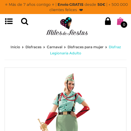
⭐ Más de 7 años contigo ⭐ |
Envío GRATIS
desde
50€
| + 500.000
clientes felices ❤️
0
Inicio
Disfraces
Carnaval
Disfraces para mujer
Disfraz
Legionaria Adulto