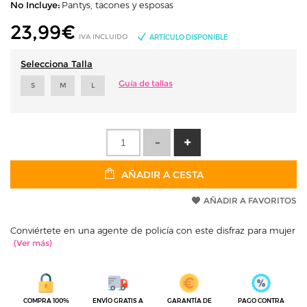
No Incluye:
Pantys, tacones y esposas
23,99
€
IVA INCLUIDO
ARTÍCULO DISPONIBLE
Selecciona Talla
Guía de tallas
S
M
L
AÑADIR A CESTA
AÑADIR A FAVORITOS
Conviértete en una agente de policía con este disfraz para mujer
COMPRA 100%
ENVÍO GRATIS A
GARANTÍA DE
PAGO CONTRA