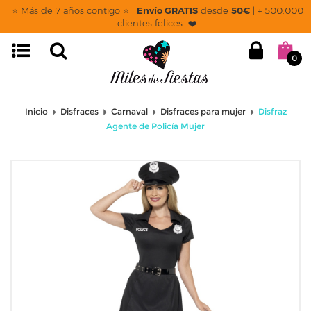
⭐ Más de 7 años contigo ⭐ |
Envío GRATIS
desde
50€
| + 500.000
clientes felices ❤️
0
Inicio
Disfraces
Carnaval
Disfraces para mujer
Disfraz
Agente de Policía Mujer