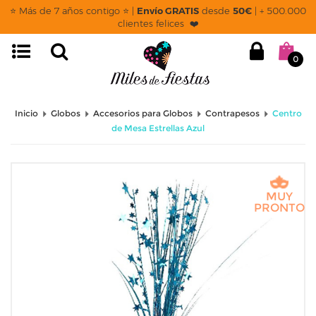
⭐ Más de 7 años contigo ⭐ |
Envío GRATIS
desde
50€
| + 500.000
clientes felices ❤️
0
Inicio
Globos
Accesorios para Globos
Contrapesos
Centro
de Mesa Estrellas Azul
MUY
PRONTO