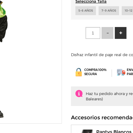
Selecciona Talla
5-6 AÑOS
7-9 AÑOS
10-1
Disfraz infantil de paje real de 
COMPRA 100%
ENV
SEGURA
PAR
Haz tu pedido ahora y recí
Baleares)
Accesorios recomenda
Pantys Blancos I