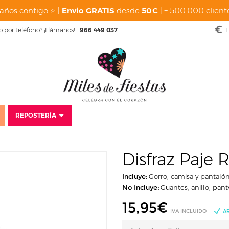
años contigo ⭐ |
Envío GRATIS
desde
50€
| + 500.000 cliente
o por teléfono? ¡Llámanos! -
966 449 037
E
REPOSTERÍA
o
Disfraces
Baratos
Disfraces para niñas
Disfraz Paje Real Verde In
Disfraz Paje R
Incluye:
Gorro, camisa y pantaló
No Incluye:
Guantes, anillo, pant
15,95
€
IVA INCLUIDO
A