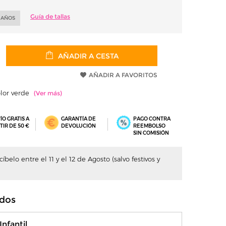
Guía de tallas
2 AÑOS
AÑADIR A CESTA
AÑADIR A FAVORITOS
color verde
ÍO GRATIS A
GARANTÍA DE
PAGO CONTRA
TIR DE 50 €
DEVOLUCIÓN
REEMBOLSO
SIN COMISIÓN
belo entre el 11 y el 12 de Agosto (salvo festivos y
dos
nfantil