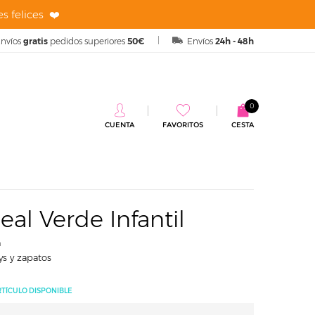
s felices ❤️
nvíos
gratis
pedidos superiores
50€
Envíos
24h - 48h
0
CUENTA
FAVORITOS
CESTA
fantil
eal Verde Infantil
n
ys y zapatos
RTÍCULO DISPONIBLE