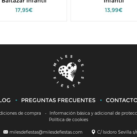
Baltazar Infantil
Infantil
17,95€
13,99€
LOG
PREGUNTAS FRECUENTES
CONTACT
diciones de compra
Información básica y adicional de protec
Política de cookies
milesdefiestas@milesdefiestas.com
C/ Isidoro Sevilla s