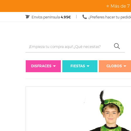
⭐ Más de 7 
Envíos península
4.95€
¿Prefieres hacer tu pedid
DISFRACES
FIESTAS
GLOBOS
Inici