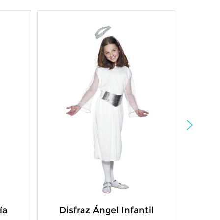
ía
Disfraz Ángel Infantil
Disf