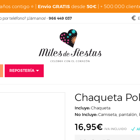
años contigo ⭐ |
Envío GRATIS
desde
50€
| + 500.000 cliente
o por teléfono? ¡Llámanos! -
966 449 037
E
REPOSTERÍA
Disfraces
Baratos
Disfraces para niños
Chaqueta Polipiel Negra In
Chaqueta Poli
Incluye:
Chaqueta
No Incluye:
Camiseta, pantalón, 
16,95
€
IVA INCLUIDO
A