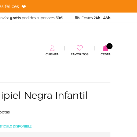
s felices ❤️
nvíos
gratis
pedidos superiores
50€
Envíos
24h - 48h
0
CUENTA
FAVORITOS
CESTA
fantil
piel Negra Infantil
botas
RTÍCULO DISPONIBLE