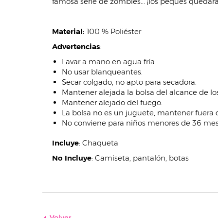
famosa serie de zombies... ¡los peques queda
Material:
100 % Poliéster
Advertencias
:
Lavar a mano en agua fría.
No usar blanqueantes.
Secar colgado, no apto para secadora.
Mantener alejada la bolsa del alcance de los
Mantener alejado del fuego.
La bolsa no es un juguete, mantener fuera d
No conviene para niños menores de 36 meses
Incluye
:
Chaqueta
No Incluye
:
Camiseta, pantalón, botas
Volver