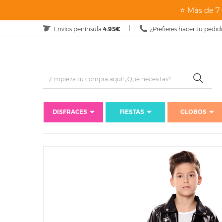
⭐ Más de 7 
Envíos península
4.95€
¿Prefieres hacer tu pedid
DISFRACES
FIESTAS
GLOBOS
Inicio