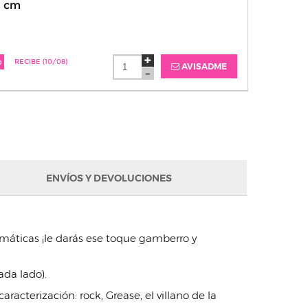
9 cm
o
RECIBE (10/08)
AVISADME
ENVÍOS Y DEVOLUCIONES
emáticas ¡le darás ese toque gamberro y
ada lado).
racterización: rock, Grease, el villano de la