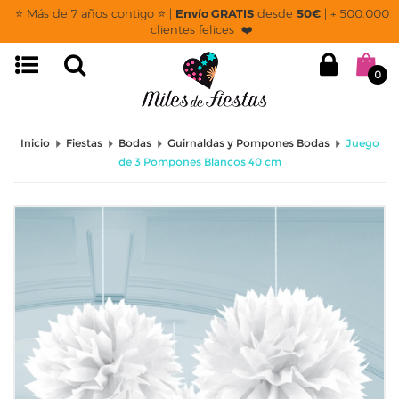
⭐ Más de 7 años contigo ⭐ |
Envío GRATIS
desde
50€
| + 500.000
clientes felices ❤️
0
Inicio
Fiestas
Bodas
Guirnaldas y Pompones Bodas
Juego
de 3 Pompones Blancos 40 cm