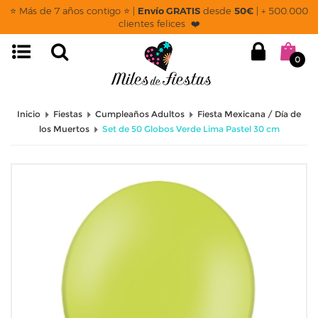
⭐ Más de 7 años contigo ⭐ |
Envío GRATIS
desde
50€
| + 500.000
clientes felices ❤️
0
Inicio
Fiestas
Cumpleaños Adultos
Fiesta Mexicana / Día de
los Muertos
Set de 50 Globos Verde Lima Pastel 30 cm