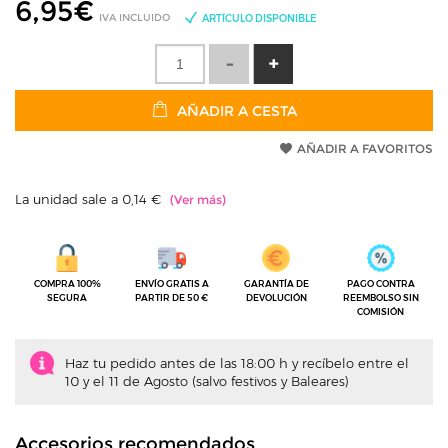
6,95
€
IVA INCLUIDO
ARTÍCULO DISPONIBLE
AÑADIR A CESTA
AÑADIR A FAVORITOS
La unidad sale a 0,14 €
COMPRA 100%
ENVÍO GRATIS A
GARANTÍA DE
PAGO CONTRA
SEGURA
PARTIR DE 50 €
DEVOLUCIÓN
REEMBOLSO SIN
COMISIÓN
Haz tu pedido antes de las 18:00 h y recíbelo entre el
10 y el 11 de Agosto (salvo festivos y Baleares)
Accesorios recomendados