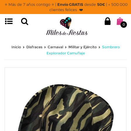
⭐ Más de 7 años contigo ⭐ |
Envío GRATIS
desde
50€
| + 500.000
clientes felices ❤️
0
Inicio
Disfraces
Carnaval
Militar y Ejército
Sombrero
Explorador Camuflaje