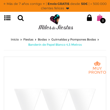
⭐ Más de 7 años contigo ⭐ |
Envío GRATIS
desde
50€
| + 500.000
clientes felices ❤️
0
Inicio
Fiestas
Bodas
Guirnaldas y Pompones Bodas
Banderín de Papel Blanco 4,5 Metros
MUY
PRONTO