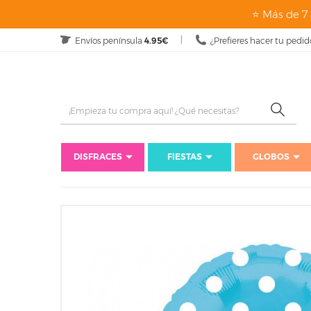
⭐ Más de 7 
Envíos península
4.95€
¿Prefieres hacer tu pedid
DISFRACES
FIESTAS
GLOBOS
Inicio
Fies