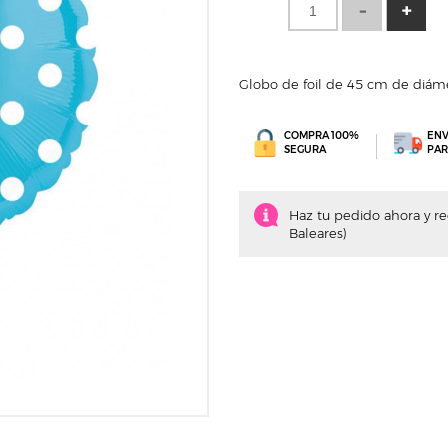
Globo de foil de 45 cm de diáme
COMPRA 100%
ENV
SEGURA
PAR
Haz tu pedido ahora y recí
Baleares)