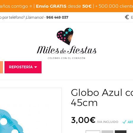
años contigo ⭐ |
Envío GRATIS
desde
50€
| + 500.000 cliente
o por teléfono? ¡Llámanos! -
966 449 037
E
REPOSTERÍA
tas
Cumpleaños Adultos
Rayas y Lunares
Globo Azul con Lunares 
Globo Azul c
45cm
3,00
€
IVA INCLUIDO
AR