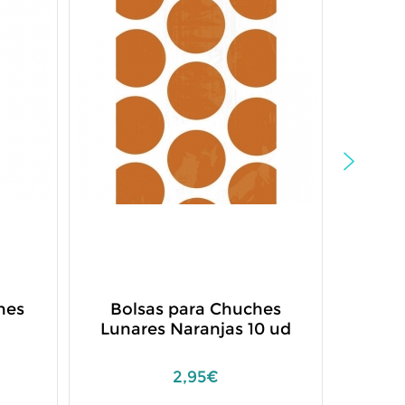
nes
Bolsas para Chuches
Pac
Lunares Naranjas 10 ud
Pap
2,95€