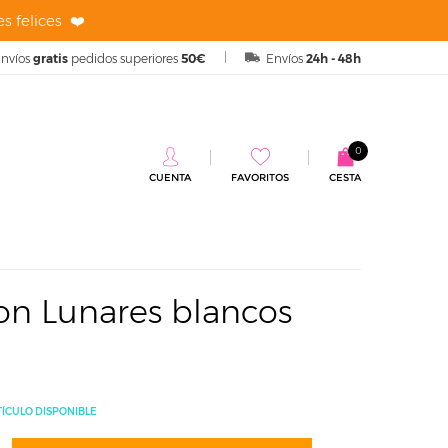
s felices ❤️
nvíos
gratis
pedidos superiores
50€
Envíos
24h - 48h
0
CUENTA
FAVORITOS
CESTA
blancos 45cm
on Lunares blancos
TÍCULO DISPONIBLE