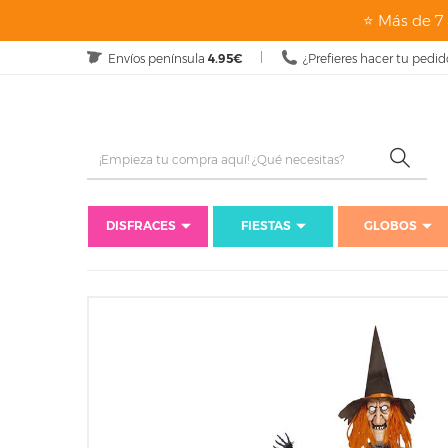
⭐ Más de 7 
Envíos península
4.95€
¿Prefieres hacer tu pedid
DISFRACES
FIESTAS
GLOBOS
Inicio
Fiestas
Fiestas de Te