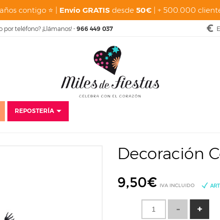
años contigo ⭐ |
Envío GRATIS
desde
50€
| + 500.000 cliente
o por teléfono? ¡Llámanos! -
966 449 037
E
REPOSTERÍA
mporada
Fiesta Halloween
Decoración Puertas y Paredes Halloween
D
Decoración C
9,50
€
IVA INCLUIDO
ART