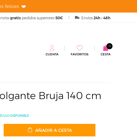
s felices ❤️
nvíos
gratis
pedidos superiores
50€
Envíos
24h - 48h
0
CUENTA
FAVORITOS
CESTA
ecoración Colgante Bruja 140 cm
olgante Bruja 140 cm
ÍCULO DISPONIBLE
AÑADIR A CESTA