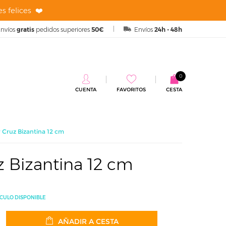
s felices ❤️
nvíos
gratis
pedidos superiores
50€
Envíos
24h - 48h
0
CUENTA
FAVORITOS
CESTA
 Cruz Bizantina 12 cm
z Bizantina 12 cm
ÍCULO DISPONIBLE
AÑADIR A CESTA