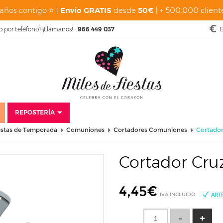
años contigo ⭐ |
Envío GRATIS
desde
50€
| + 500.000 cliente
o por teléfono? ¡Llámanos! -
966 449 037
E
REPOSTERÍA
estas de Temporada
Comuniones
Cortadores Comuniones
Cortador
Cortador Cru
4,45
€
IVA INCLUIDO
ART