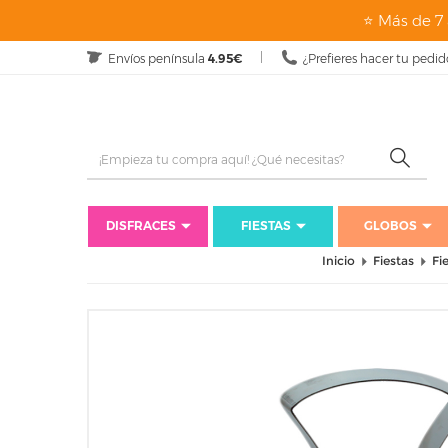
⭐ Más de 7 
Envíos península
4.95€
¿Prefieres hacer tu pedid
DISFRACES
FIESTAS
GLOBOS
Inicio
Fiestas
Fi