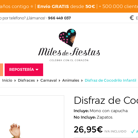
años contigo ⭐ |
Envío GRATIS
desde
50€
| + 500.000 cliente
o por teléfono? ¡Llámanos! -
966 449 037
E
REPOSTERÍA
Inicio
Disfraces
Carnaval
Animales
Disfraz de Cocodrilo Infantil
Disfraz de Coc
Incluye:
Mono con capucha.
No Incluye:
Zapatos.
26,95
€
IVA INCLUIDO