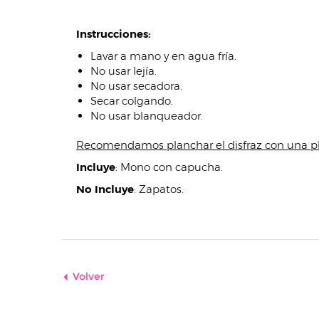
Instrucciones:
Lavar a mano y en agua fría.
No usar lejía.
No usar secadora.
Secar colgando.
No usar blanqueador.
Recomendamos planchar el disfraz con una pla
Incluye
:
Mono con capucha.
No Incluye
:
Zapatos.
Volver