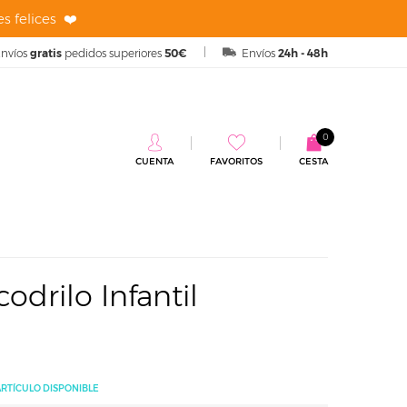
s felices ❤️
nvíos
gratis
pedidos superiores
50€
Envíos
24h - 48h
0
CUENTA
FAVORITOS
CESTA
odrilo Infantil
ARTÍCULO DISPONIBLE