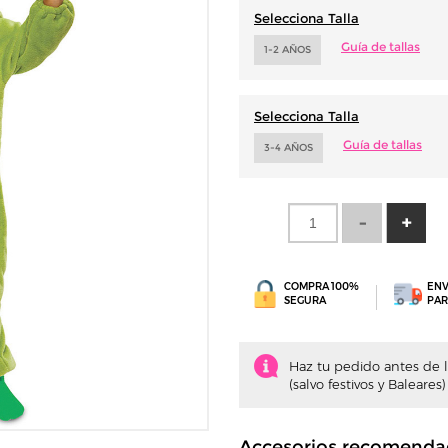
Selecciona Talla
Guía de tallas
1-2 AÑOS
Selecciona Talla
Guía de tallas
3-4 AÑOS
COMPRA 100%
ENV
SEGURA
PAR
Haz tu pedido antes de la
(salvo festivos y Baleares)
Accesorios recomenda