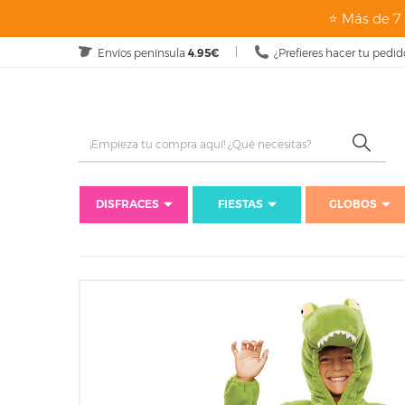
⭐ Más de 7 
Envíos península
4.95€
¿Prefieres hacer tu pedid
DISFRACES
FIESTAS
GLOBOS