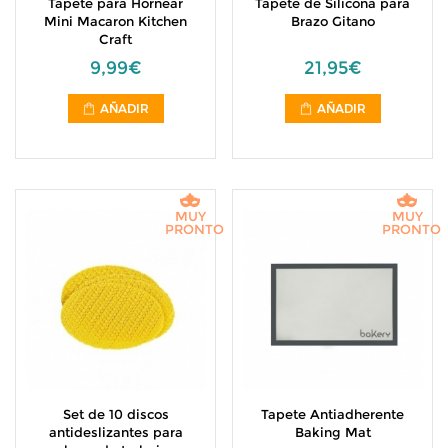
Tapete para Hornear
Tapete de Silicona para
Mini Macaron Kitchen
Brazo Gitano
Craft
9,99€
21,95€
AÑADIR
AÑADIR
MUY
MUY
PRONTO
PRONTO
Set de 10 discos
Tapete Antiadherente
antideslizantes para
Baking Mat