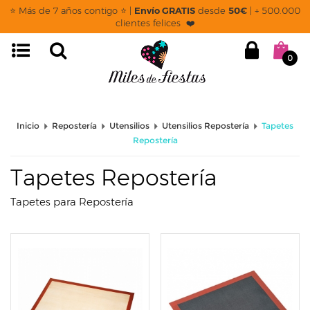
page: listado
⭐ Más de 7 años contigo ⭐ |
Envío GRATIS
desde
50€
| + 500.000
clientes felices ❤️
0
Inicio
Repostería
Utensilios
Utensilios Repostería
Tapetes
Repostería
Tapetes Repostería
Tapetes para Repostería