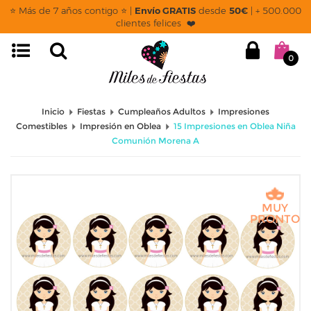
⭐ Más de 7 años contigo ⭐ |
Envío GRATIS
desde
50€
| + 500.000
clientes felices ❤️
0
Inicio
Fiestas
Cumpleaños Adultos
Impresiones
Comestibles
Impresión en Oblea
15 Impresiones en Oblea Niña
Comunión Morena A
MUY
PRONTO