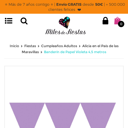
⭐ Más de 7 años contigo ⭐ |
Envío GRATIS
desde
50€
| + 500.000
clientes felices ❤️
0
Inicio
Fiestas
Cumpleaños Adultos
Alicia en el País de las
Maravillas
Banderín de Papel Violeta 4,5 metros