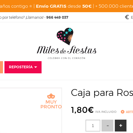
años contigo ⭐ |
Envío GRATIS
desde
50€
| + 500.000 cliente
o por teléfono? ¡Llámanos! -
966 449 037
E
REPOSTERÍA
 de Temporada
Navidad
Bolsas, Cajas, Envoltorios y Stands
Caja par
Caja para Ro
MUY
PRONTO
1,80
€
IVA INCLUIDO
ART