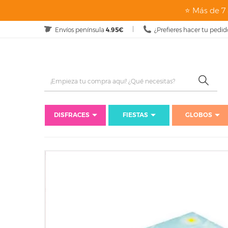
⭐ Más de 7 
Envíos península
4.95€
¿Prefieres hacer tu pedid
DISFRACES
FIESTAS
GLOBOS
Inicio
Fiestas
Fiestas