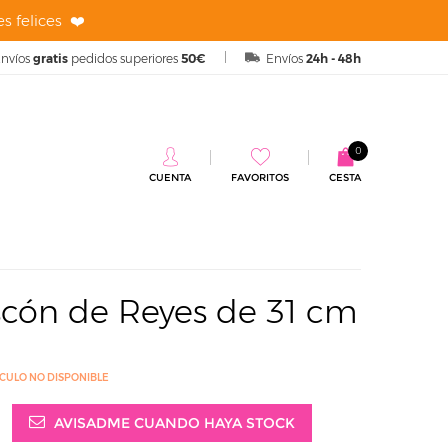
s felices ❤️
nvíos
gratis
pedidos superiores
50€
Envíos
24h - 48h
0
CUENTA
FAVORITOS
CESTA
a Roscón de Reyes de 31 cm
scón de Reyes de 31 cm
ÍCULO NO DISPONIBLE
AVISADME CUANDO HAYA STOCK