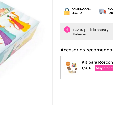
COMPRA 100%
ENV
SEGURA
PAR
Haz tu pedido ahora y recí
Baleares)
Accesorios recomenda
Kit para Roscón
1,50€
Muy pront