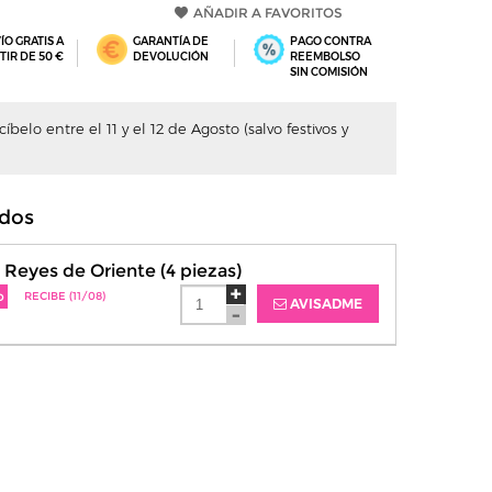
AÑADIR A FAVORITOS
ÍO GRATIS A
GARANTÍA DE
PAGO CONTRA
TIR DE 50 €
DEVOLUCIÓN
REEMBOLSO
SIN COMISIÓN
belo entre el 11 y el 12 de Agosto (salvo festivos y
dos
 Reyes de Oriente (4 piezas)
o
RECIBE (11/08)
AVISADME