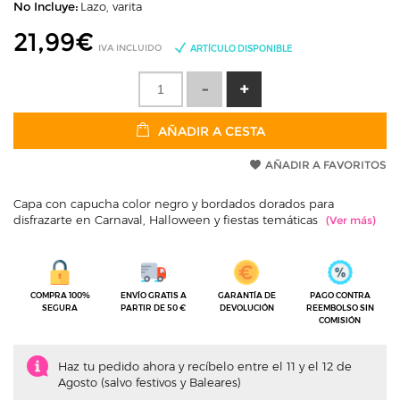
No Incluye:
Lazo, varita
21,99
€
IVA INCLUIDO
ARTÍCULO DISPONIBLE
AÑADIR A CESTA
AÑADIR A FAVORITOS
Capa con capucha color negro y bordados dorados para
disfrazarte en Carnaval, Halloween y fiestas temáticas
COMPRA 100%
ENVÍO GRATIS A
GARANTÍA DE
PAGO CONTRA
SEGURA
PARTIR DE 50 €
DEVOLUCIÓN
REEMBOLSO SIN
COMISIÓN
Haz tu pedido ahora y recíbelo entre el 11 y el 12 de
Agosto (salvo festivos y Baleares)