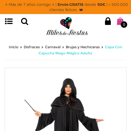
⭐ Más de 7 años contigo ⭐ |
Envío GRATIS
desde
50€
| + 500.000
clientes felices ❤️
0
Inicio
Disfraces
Carnaval
Brujas y Hechiceras
Capa Con
Capucha Mago Mágico Adulto