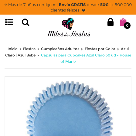
⭐ Más de 7 años contigo ⭐ |
Envío GRATIS
desde
50€
| + 500.000
clientes felices ❤️
0
Inicio
Fiestas
Cumpleaños Adultos
Fiestas por Color
Azul
Claro | Azul Bebé
Cápsulas para Cupcakes Azul Claro 50 ud - House
of Marie