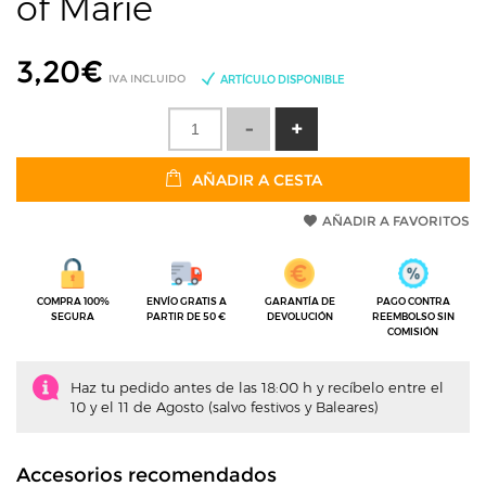
of Marie
3,20
€
IVA INCLUIDO
ARTÍCULO DISPONIBLE
AÑADIR A CESTA
AÑADIR A FAVORITOS
COMPRA 100%
ENVÍO GRATIS A
GARANTÍA DE
PAGO CONTRA
SEGURA
PARTIR DE 50 €
DEVOLUCIÓN
REEMBOLSO SIN
COMISIÓN
Haz tu pedido antes de las 18:00 h y recíbelo entre el
10 y el 11 de Agosto (salvo festivos y Baleares)
Accesorios recomendados